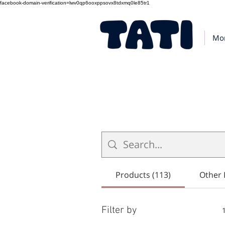
facebook-domain-verification=lwv0qp6ooxppsovx8tdxmq0le85tr1
Mo
Products (113)
Other 
Filter by