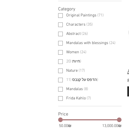
Category
Original Paintings
(
71
)
Characters
(
35
)
Abstract
(
26
)
Mandalas with blessings
(
24
)
Women
(
24
)
20
(
חיות
)
Nature
(
17
)
11
(
הדפס על קנבס
)
Mandalas
(
8
)
Frida Kahlo
(
7
)
Price
‏13,000.00 ‏₪
‏50.00 ‏₪