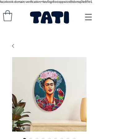
facebook-domain-verification=lwv0qp6ooxppsovx8tdxmq0le85tr1