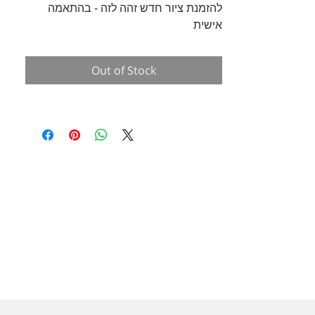
להזמנת ציור חדש זהה לזה - בהתאמה
אישית
_______________________________
___________________________
Out of Stock
אם אתם מחפשים פרידה קאלו מיוחדת
לשדרג את הבית - הציור הזו בדיוק
בשבילכם!
הציור הזה הוא
ציור מקורי על קנווס
מתוח
במידות :
40X30 ס"מ - קנווס אליפסה
צוייר בצבעי אקריליק
קוראים לי טניה, ואני אוהבת ליצור אומנות
מיוחדת מלאה בנקודות וטקסטורות.
הציור עשיר במרקמים שאפשר להרגיש עם
היד.
הציור מוכן למשלוח, ויקח לו עד 4
ימי עסקים להגיע אליכם.