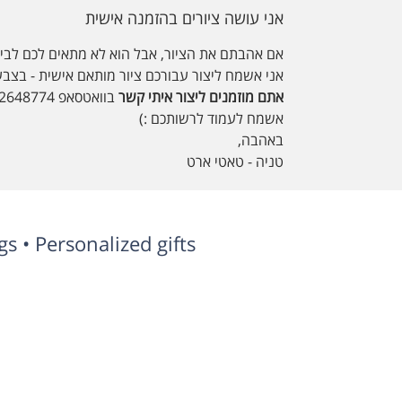
אני עושה ציורים בהזמנה אישית
אם אהבתם את הציור, אבל הוא לא מתאים לכם לבית
אני אשמח ליצור עבורכם ציור מותאם אישית - בצבע
אתם מוזמנים ליצור איתי קשר
בוואטסאפ 050-2648774 או במייל tatiartg@gmail.com
אשמח לעמוד לרשותכם :)
באהבה,
טניה - טאטי ארט
s • Personalized gifts