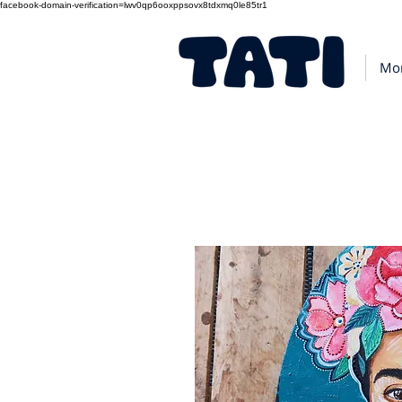
facebook-domain-verification=lwv0qp6ooxppsovx8tdxmq0le85tr1
Mo