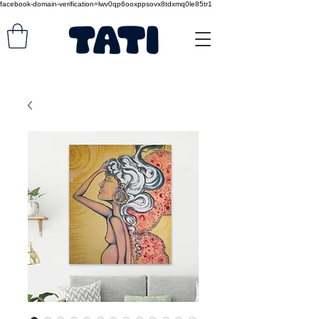
facebook-domain-verification=lwv0qp6ooxppsovx8tdxmq0le85tr1