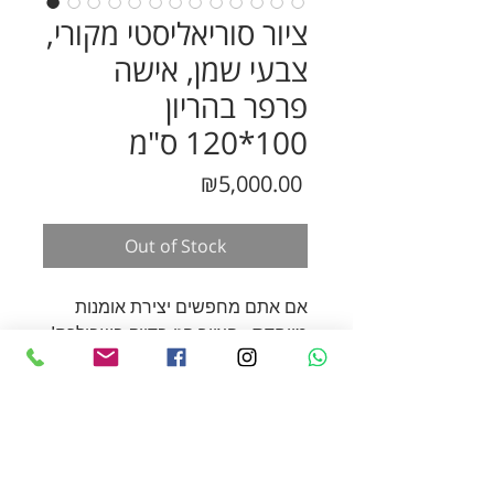
ציור סוריאליסטי מקורי,
צבעי שמן, אישה
פרפר בהריון
100*120 ס"מ
Price
₪5,000.00
Out of Stock
אם אתם מחפשים יצירת אומנות
מיוחדת - הציור הזו בדיוק בשבילכם!
הציור הזה הוא
ציור מקורי על
קנווס
מתוח - מידות :
120X100
ס"מ
צוייר בצבעי שמן
אני עושה ציורים בהזמנה
אישית
קוראים לי טניה, ואני אוהבת ליצור