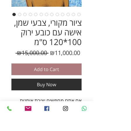
ציור מקורי, צבעי שמן,
אישה עם כובע ירוק
100*120 ס"מ
Regular
Sale
 ₪15,000.00 
₪11,000.00
Price
Price
Add to Cart
Buy Now
אם אתם מחפשים יצירת אומנות
מיוחדת - הציור הזו בדיוק בשבילכם!
הציור הזה הוא
ציור מקורי על
קנווס
מתוח - מידות :
120X100
ס"מ