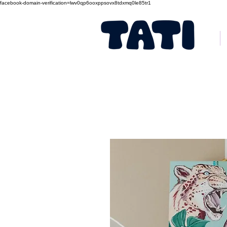
facebook-domain-verification=lwv0qp6ooxppsovx8tdxmq0le85tr1