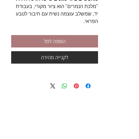
"מלכת הנמרים" הוא ציור מקורי, בעבודת
יד, שמשלב עוצמה נשית עם חיבור לטבע
הפראי.
הציור מצויר בצבעי אקריליק על קנבס
איכותי בגודל 95×95 ס"מ, והוא מושלם
הוספה לסל
לסלון, למשרד או לכל חלל שרוצה להוסיף
טאץ' ייחודי ומודרני.
לקנייה מהירה
💡
למה לבחור בציור הזה?
עיצוב מיוחד ומגניב:
שילוב של נשיות,
חיות וטבע במראה ייחודי ומלא השראה.
אמנות מקורית בעבודת יד:
ציור
שנעשה באהבה ובהקפדה על כל פרט.
מוכן לתלייה:
הציור מגיע מתוח על
מסגרת עץ, מוכן לקשט את הקירות
שלכם.
🖼️
פרטים טכניים: