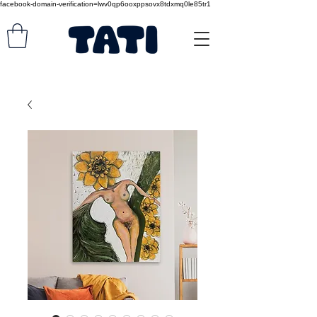
facebook-domain-verification=lwv0qp6ooxppsovx8tdxmq0le85tr1