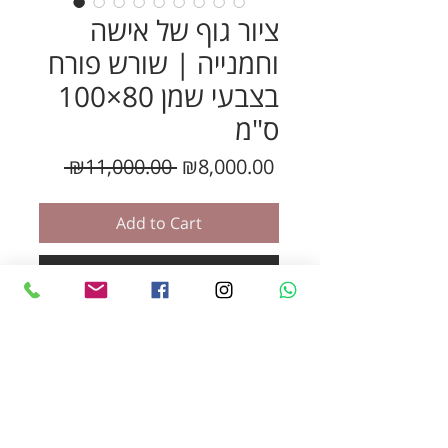
ציור גוף של אישה
וחמנייה | שורש פורח
בצבעי שמן 80×100
ס"מ
Regular
Sale
 ₪11,000.00 
₪8,000.00
Price
Price
Add to Cart
Buy Now
"שורש פורח" – ציור שמן מקורי
ומרהיב המשלב את עוצמת גוף
האישה עם יופי הטבע.
ביצירה זו, המצוירת ביד אמן על
קנבס איכותי, מופיעה דמות נשית