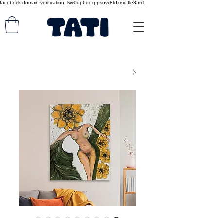
facebook-domain-verification=lwv0qp6ooxppsovx8tdxmq0le85tr1