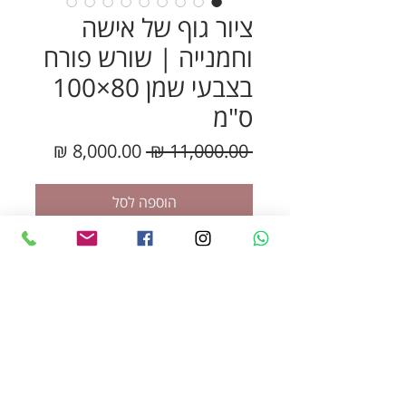
ציור גוף של אישה
וחמנייה | שורש פורח
בצבעי שמן 80×100
ס"מ
מחיר
מחיר
 ‏11,000.00 ‏₪ 
רגיל
מבצע
הוספה לסל
לקנייה מהירה
"שורש פורח" – ציור שמן מקורי
ומרהיב המשלב את עוצמת גוף
האישה עם יופי הטבע.
ביצירה זו, המצוירת ביד אמן על
קנבס איכותי, מופיעה דמות נשית