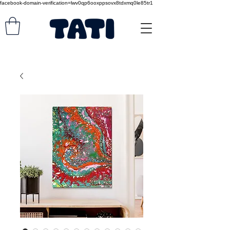
facebook-domain-verification=lwv0qp6ooxppsovx8tdxmq0le85tr1