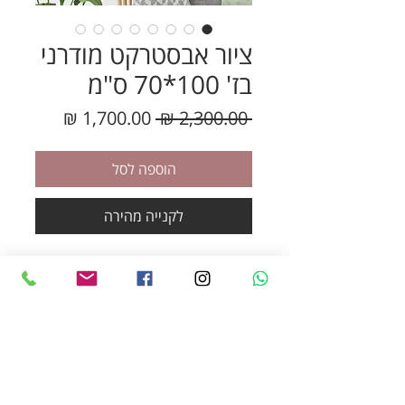
ציור אבסטרקט מודרני
בז' 100*70 ס"מ
מחיר
מחיר
 ‏2,300.00 ‏₪ 
רגיל
מבצע
הוספה לסל
לקנייה מהירה
אם אתם מחפשים יצירה אומנות
מיוחדת לסלון - הציור הזו בדיוק
בשבילכם!
הציור הזה הוא
ציור מקורי על
קנווס
מתוח במידות :
70X100 ס"מ
צוייר בצבעי אקריליק
אני עושה ציורים בהזמנה