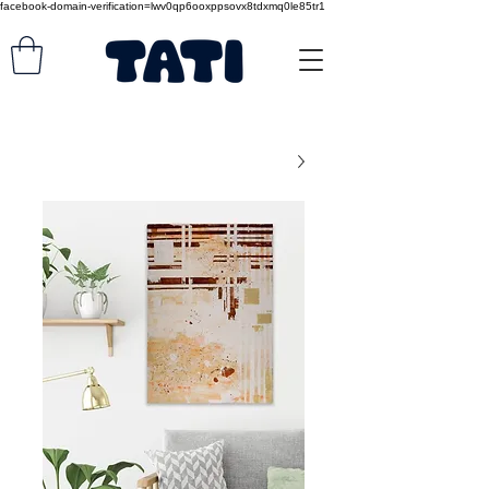
facebook-domain-verification=lwv0qp6ooxppsovx8tdxmq0le85tr1