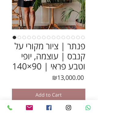
פנתר | ציור מקורי על
קנבס | עוצמה, יופי
וטבע פראי | 90×140
Price
₪13,000.00
Add to Cart
Buy Now
מלך הג'ונגל – ציור פנתר מקורי
בגודל 90×140 ס"מ