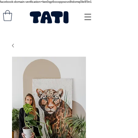
facebook-domain-verification=lwv0qp6ooxppsovx8tdxmq0le85tr1