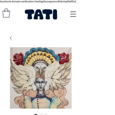
facebook-domain-verification=lwv0qp6ooxppsovx8tdxmq0le85tr1