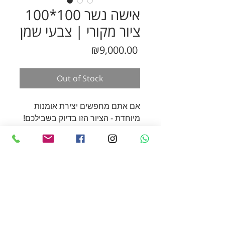
אישה נשר 100*100
ציור מקורי | צבעי שמן
Price
₪9,000.00
Out of Stock
אם אתם מחפשים יצירת אומנות
מיוחדת - הציור הזו בדיוק בשבילכם!
ציור מודרני, סוריאליסטי, מושפע
מהארט נובו.
ציור מקורי על מתוח על קנווס - מידות
: 100X100 ס"מ
אני עושה ציורים בהזמנה
צוייר בצבעי שמן
אישית
קוראים לי טניה, ואני אוהבת לצייר
אם אהבתם את הציור, אבל הוא לא
נשים ארוכות צוואר במצבי רוח
מתאים לכם לבית במידות או בצבעים