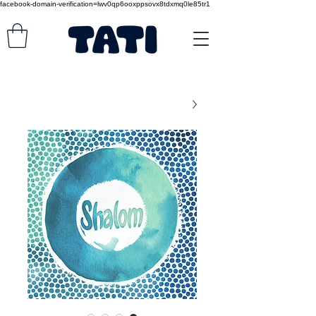
facebook-domain-verification=lwv0qp6ooxppsovx8tdxmq0le85tr1