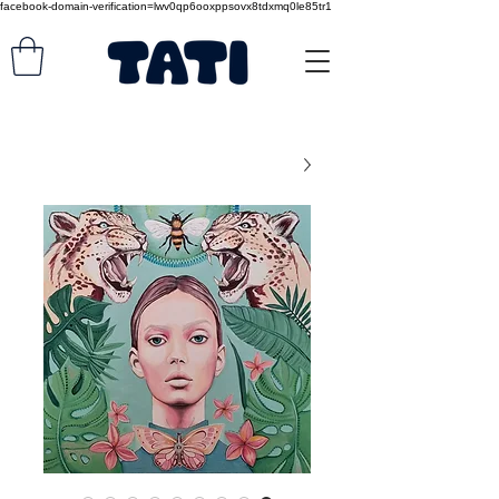
facebook-domain-verification=lwv0qp6ooxppsovx8tdxmq0le85tr1