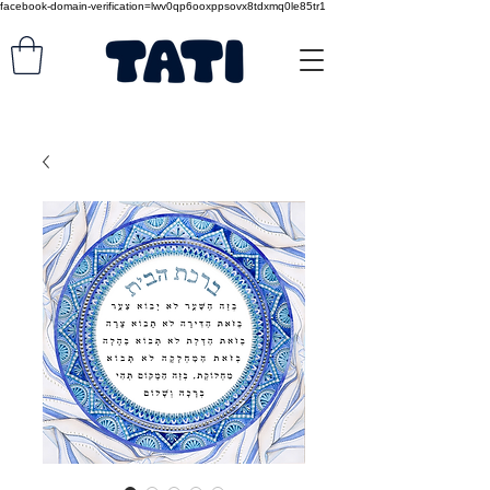
facebook-domain-verification=lwv0qp6ooxppsovx8tdxmq0le85tr1