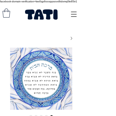
facebook-domain-verification=lwv0qp6ooxppsovx8tdxmq0le85tr1