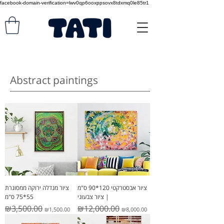
facebook-domain-verification=lwv0qp6ooxppsovx8tdxmq0le85tr1
Abstract paintings
ציור אבסטרקטי 120*90 ס"מ
ציור מנדלה ירוקה ממסוגרת
| ציור צבעוני
55*75 ס"מ
Regular Price
Sale Price
Regular Price
Sale Price
₪3,500.00
₪12,000.00
₪1,500.00
₪8,000.00